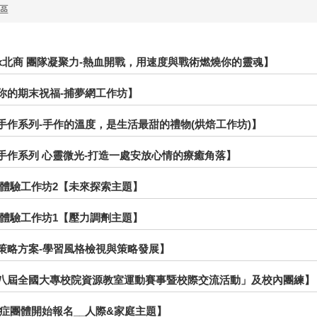
區
北科x北商 團隊凝聚力-熱血開戰，用速度與戰術燃燒你的靈魂】
織造你的期末祝福-捕夢網工作坊】
紓壓手作系列-手作的溫度，是生活最甜的禮物(烘焙工作坊)】
紓壓手作系列 心靈微光-打造一處安放心情的療癒角落】
心理劇體驗工作坊2【未來探索主題】
心理劇體驗工作坊1【壓力調劑主題】
學習策略方案-學習風格檢視與策略發展】
「第八屆全國大專校院資源教室運動賽事暨校際交流活動」及校內團練】
自閉症團體開始報名__人際&家庭主題】