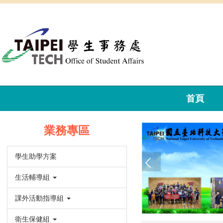
跳
到
主
要
內
容
區
首頁
業務專區
學生助學方案
生活輔導組
課外活動指導組
衛生保健組