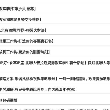
源教室聽打/筆抄員 招募】
資源教室期末聚會暨交換禮物】
科x北商 鐳戰同盟~聯盟大對決】
身心紓壓工作坊-打造你的專屬寶石皂】
自我成長工作坊-屬於你的甜蜜時刻】
 秋光正好~香草正盛-北聯大普拉斯資源教室學生聯合活動】歡迎北聯
學習策略方案-學習風格檢視與策略發展】一對一測驗諮詢，歡迎資源教
香氣中的和解:與完美主義說再見，向內耗溫柔告別】
情緒解碼團體