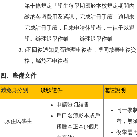
第十條規定「學生每學期應於本校規定期間內
繳納各項費用及選課，完成註冊手續。逾期未
完成註冊手續，且未申請休學者，一律予以退
學。辦理退學作業。」辦理退學作業。
)不回復通知是否辦理申復者，視同放棄申復資
格
，屬於不申復者
。
四、應備文件
減免身分別
繳驗證件
備註說明
申請暨切結書
同一學
戶口名簿影本或戶
1.
原住民學生
者，無
籍謄本正本(3個月
復學需