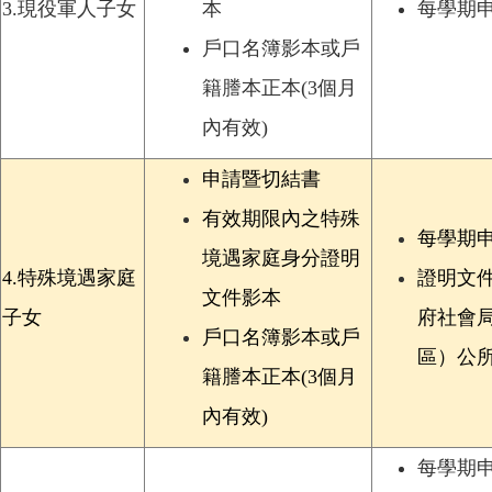
3.
現役軍人子女
本
每學期
戶口名簿影本或戶
籍謄本正本(3個月
內有效)
申請暨切結書
有效期限內之特殊
每學期
境遇家庭身分證明
4.
特殊境遇家庭
證明文
文件影本
子女
府社會
戶口名簿影本或戶
區）公
籍謄本正本(3個月
內有效)
每學期