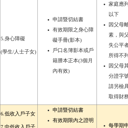
家庭應列
以下
申請暨切結書
因父母
有效期限之身心障
素，與
5.
身心障礙
礙手冊(影本)
失公平
戶口名簿影本或戶
(
學生/人士子女)
所得不
籍謄本正本(3個月
因父母
內有效)
分證字
請另檢
取得財
申請暨切結書
6.
低收入戶子女
有效期限內之證明
每學期
7.
中低收入戶子