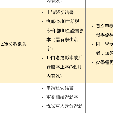
內有效)
申請暨切結書
撫卹令/卹亡給與
首次申
令/年撫卹金證書影
就學優
本（需有學生名
2.
軍公教遺族
同一學
字）
者，無
戶口名簿影本或戶
復學需
籍謄本正本(3個月
內有效)
申請暨切結書
軍眷補給證影本
現役軍人身分證影