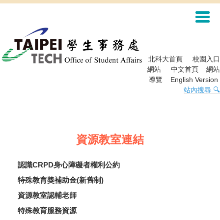
跳
到
主
要
內
容
北科大首頁
校園入口
區
網站
中文首頁
網站
導覽
English Version
站內搜尋 🔍
資源教室連結
認識CRPD身心障礙者權利公約
特殊教育獎補助金(新舊制)
資源教室認輔老師
特殊教育服務資源