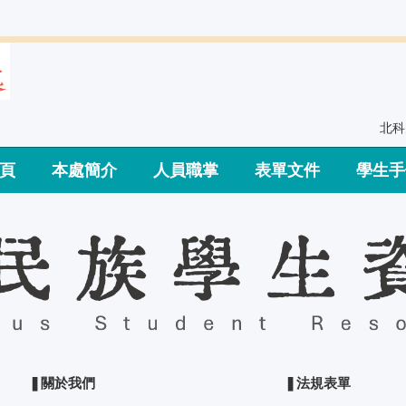
北科
頁
本處簡介
人員職掌
表單文件
學生手
❚關於我們
❚法規表單