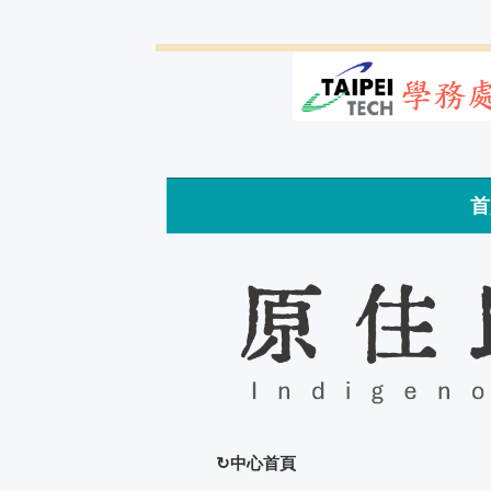
跳
到
主
要
內
容
區
首
↻中心首頁