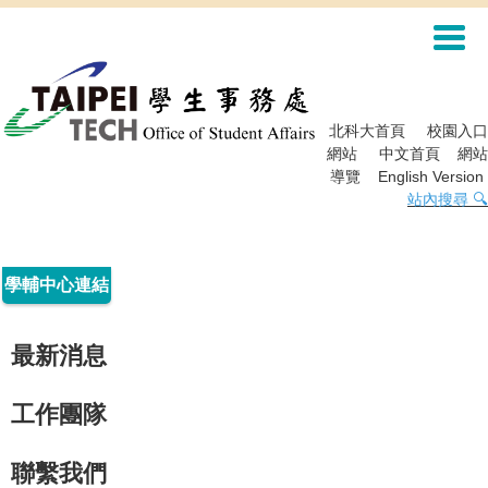
跳
到
主
要
內
容
北科大首頁
校園入口
區
網站
中文首頁
網站
導覽
English Version
站內搜尋 🔍
學輔中心連結
最新消息
工作團隊
聯繫我們