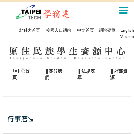
跳
到
主
要
內
北科大首頁
校園入口網站
中文首頁
網站導覽
English
容
Version
區
↻中心首
❚關於我
❚法規表
❚外部資
頁
們
單
源