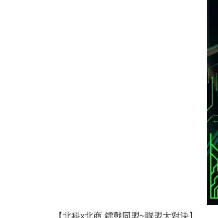
【北科x北商 鐳戰同盟~聯盟大對決】