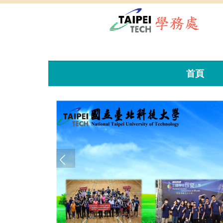
跳
到
主
要
內
容
區
首頁