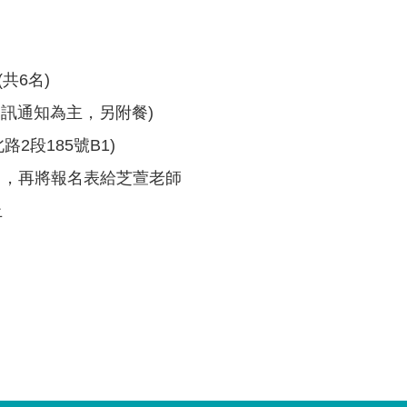
共6名)
00(以簡訊通知為主，另附餐)
2段185號B1)
報名，再將報名表給芝萱老師
止