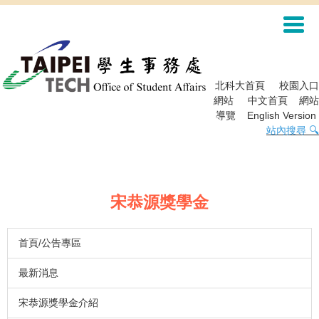
跳
到
主
要
內
容
北科大首頁
校園入口
區
網站
中文首頁
網站
導覽
English Version
站內搜尋 🔍
宋恭源獎學金
首頁/公告專區
最新消息
宋恭源獎學金介紹