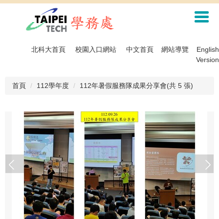
跳
到
主
要
內
北科大首頁
校園入口網站
中文首頁
網站導覽
English
容
Version
區
首頁
112學年度
112年暑假服務隊成果分享會(共 5 張)