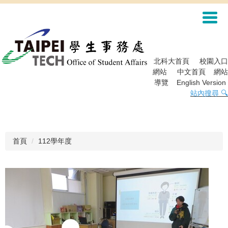
跳
到
主
要
內
容
北科大首頁
校園入口
區
網站
中文首頁
網站
導覽
English Version
站內搜尋 🔍
首頁
112學年度