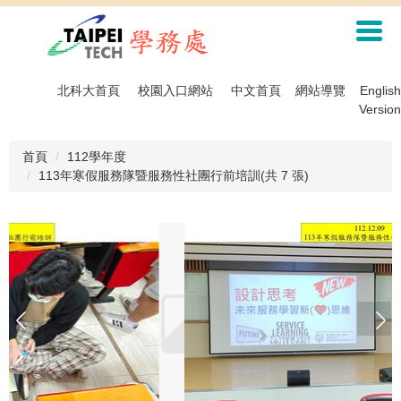
跳
到
主
要
內
北科大首頁
校園入口網站
中文首頁
網站導覽
English
容
Version
區
首頁
112學年度
113年寒假服務隊暨服務性社團行前培訓(共 7 張)