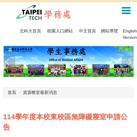
跳
到
主
要
內
北科大首頁
校園入口網站
中文首頁
網站導覽
English
容
Version
區
首頁
資源教室最新消息
114學年度本校東校區無障礙寢室申請公
告