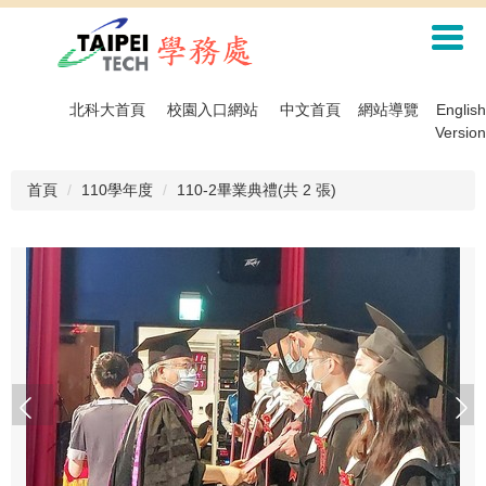
跳
到
主
要
內
北科大首頁
校園入口網站
中文首頁
網站導覽
English
容
Version
區
首頁
110學年度
110-2畢業典禮(共 2 張)