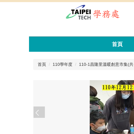
跳
到
主
要
內
容
區
首頁
首頁
110學年度
110-1昌隆里溫暖創意市集(共 