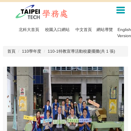
跳
到
主
要
內
北科大首頁
校園入口網站
中文首頁
網站導覽
English
容
Version
區
首頁
110學年度
110-1特教宣導活動校慶擺攤(共 1 張)