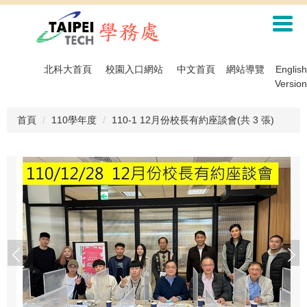
跳
到
主
要
內
北科大首頁
校園入口網站
中文首頁
網站導覽
English
容
Version
區
首頁
110學年度
110-1 12月份校長有約座談會(共 3 張)