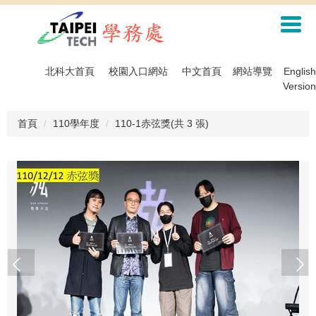
跳
到
主
要
內
北科大首頁
校園入口網站
中文首頁
網站導覽
English
容
Version
區
首頁
110學年度
110-1赤弦獎(共 3 張)