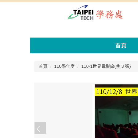
跳
到
主
要
內
容
區
首頁
首頁
110學年度
110-1世界電影節(共 3 張)