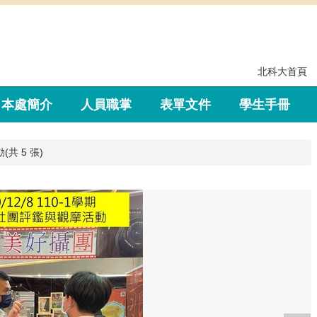
北科大首頁
本處簡介
人員職掌
表單文件
學生手冊
共 5 張)