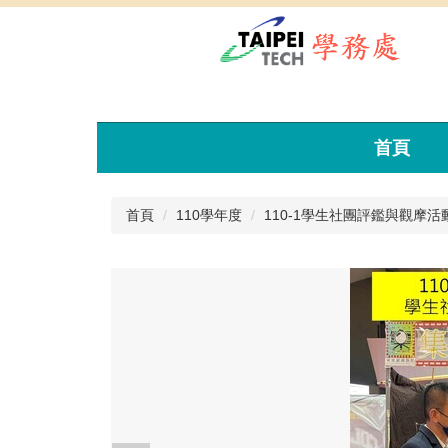
跳
到
主
要
內
容
區
首頁
首頁
110學年度
110-1學生社團評鑑與觀摩活動(