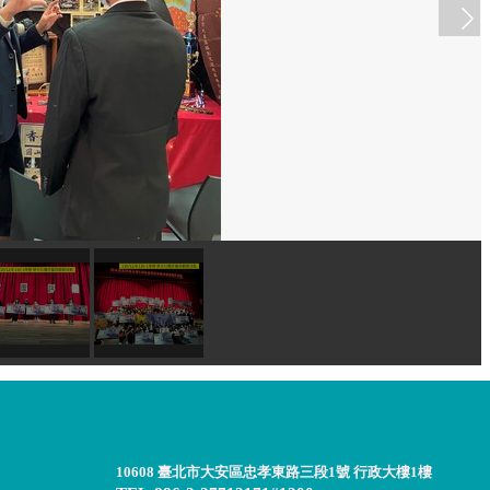
10608 臺北市大安區忠孝東路三段1號 行政大樓1樓