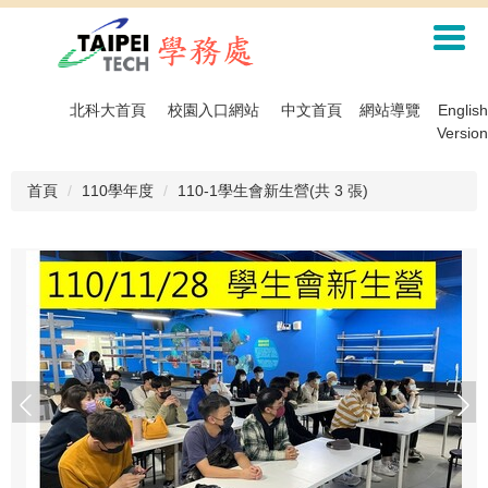
跳
到
主
要
內
北科大首頁
校園入口網站
中文首頁
網站導覽
English
容
Version
區
首頁
110學年度
110-1學生會新生營(共 3 張)