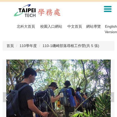
跳
到
主
要
內
北科大首頁
校園入口網站
中文首頁
網站導覽
English
容
Version
區
首頁
110學年度
110-1磯崎部落尋根工作營(共 5 張)