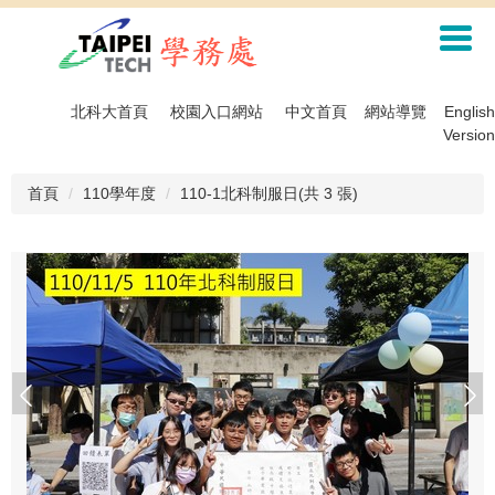
跳
到
主
要
內
北科大首頁
校園入口網站
中文首頁
網站導覽
English
容
Version
區
首頁
110學年度
110-1北科制服日(共 3 張)