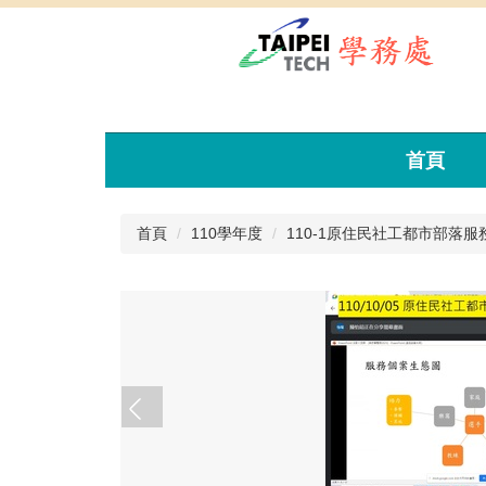
跳
到
主
要
內
容
區
首頁
首頁
110學年度
110-1原住民社工都市部落服務