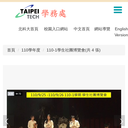
跳
到
主
要
內
北科大首頁
校園入口網站
中文首頁
網站導覽
English
容
Version
區
首頁
110學年度
110-1學生社團博覽會(共 4 張)